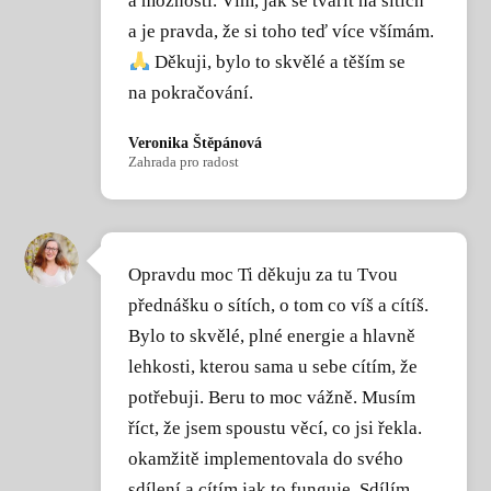
a možností. Vím, jak se tvářit na sítích
a je pravda, že si toho teď více všímám.
Děkuji, bylo to skvělé a těším se
na pokračování.
Veronika Štěpánová
Zahrada pro radost
Opravdu moc Ti děkuju za tu Tvou
přednášku o sítích, o tom co víš a cítíš.
Bylo to skvělé, plné energie a hlavně
lehkosti, kterou sama u sebe cítím, že
potřebuji. Beru to moc vážně. Musím
říct, že jsem spoustu věcí, co jsi řekla.
okamžitě implementovala do svého
sdílení a cítím jak to funguje. Sdílím