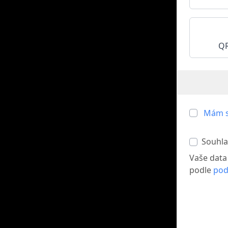
QR
Mám s
Souhla
Vaše data
podle
pod