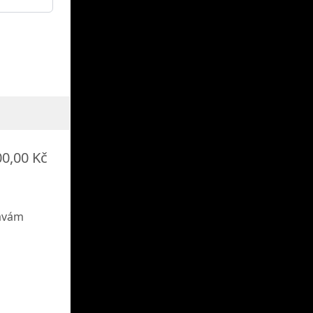
00,00 Kč
vávám