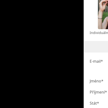
Individuáln
E-mail*
Jméno*
Příjmení*
Stát*