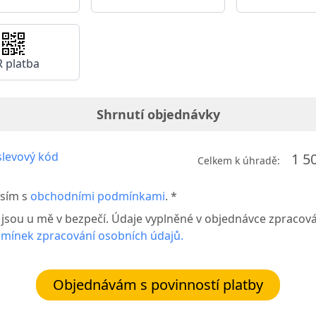
 platba
Shrnutí objednávky
levový kód
1 5
Celkem k úhradě:
sím s
obchodními podmínkami
. *
 jsou u mě v bezpečí. Údaje vyplněné v objednávce zpraco
mínek zpracování osobních údajů.
Objednávám s povinností platby