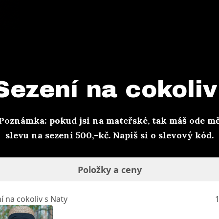
Sezení na cokoli
Poznámka: pokud jsi na mateřské, tak máš ode m
slevu na sezení 500,-kč. Napiš si o slevový kód.
Položky a ceny
 na cokoliv s Naty
1