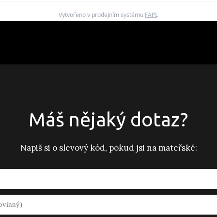
Vytvořeno v prodejním systému
FAPI
.
Máš nějaký dotaz?
Napiš si o slevový kód, pokud jsi na mateřské: