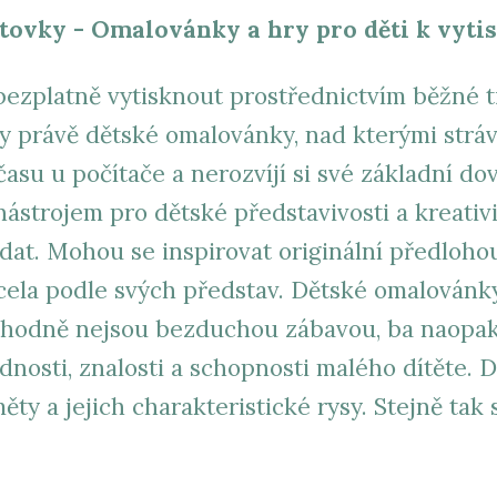
tovky - Omalovánky a hry pro děti k vyt
ezplatně vytisknout prostřednictvím běžné t
y právě dětské omalovánky, nad kterými strávil
času u počítače a nerozvíjí si své základní do
strojem pro dětské představivosti a kreativity
at. Mohou se inspirovat originální předloho
zcela podle svých představ. Dětské omalovánk
hodně nejsou bezduchou zábavou, ba naopak,
nosti, znalosti a schopnosti malého dítěte. D
ty a jejich charakteristické rysy. Stejně tak s