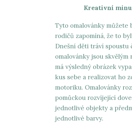
Kreativní minu
Tyto omalovánky můžete b
rodičů zapomíná, že to byl
Dnešní děti tráví spoustu 
omalovánky jsou skvělým ná
má výsledný obrázek vypad
kus sebe a realizovat ho 
motoriku. Omalovánky roz
pomůckou rozvíjející doved
jednotlivé objekty a předmě
jednotlivé barvy.