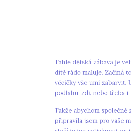
Tahle dětská zábava je ve
dítě rádo maluje. Začíná t
věcičky vše umí zabarvit. U
podlahu, zdi, nebo třeba i 
Takže abychom společně za
připravila jsem pro vaše 
stačí je jen vytisknout na 