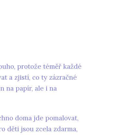
louho, protože téměř každé
t a zjistí, co ty zázračné
 na papír, ale i na
echno doma jde pomalovat,
o děti jsou zcela zdarma,
e.