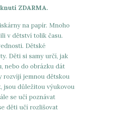
isknutí ZDARMA.
iskárny na papír. Mnoho
i v dětství tolik času.
vednosti. Dětské
. Děti si samy určí, jak
u, nebo do obrázku dát
y rozvíjí jemnou dětskou
 jsou důležitou výukovou
ále se učí poznávat
e děti učí rozlišovat