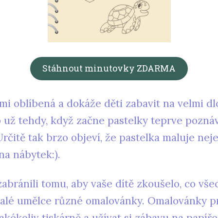
Stáhnout minutovky ZDARMA
lmi oblíbená a dokáže děti zabavit na velmi d
o už tehdy, když začne pastelky teprve poznáva
rčitě tak brzo objeví, že pastelka maluje nejen
na nábytek:).
bránili tomu, aby vaše dítě zkoušelo, co vš
malé umělce různé omalovánky. Omalovánky pr
jakékoliv tiskárně a užívat si zábavu na papíř