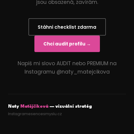
jsou obsazená, zavírám.
Stáhni checklist zdarma
Chci audit profilu →
Napiš mi slovo AUDIT nebo PREMIUM na
Instagramu @naty_matejcikova
Naty
Matějčíková
— vizuální stratég
Instagram
esencesmyslu.cz