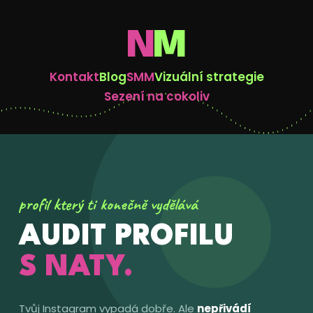
N
M
Kontakt
Blog
SMM
Vizuální strategie
Sezení na cokoliv
profil který ti konečně vydělává
AUDIT PROFILU
S NATY.
Tvůj Instagram vypadá dobře. Ale
nepřivádí