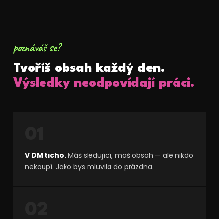
poznáváš se?
Tvoříš obsah každý den.
Výsledky neodpovídají práci.
01
V DM ticho.
Máš sledující, máš obsah — ale nikdo
nekoupí. Jako bys mluvila do prázdna.
02