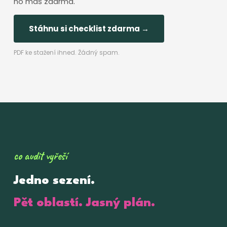
ho máš zdarma.
Stáhnu si checklist zdarma →
PDF ke stažení ihned. Žádný spam.
co audit vyřeší
Jedno sezení.
Pět oblastí. Jasný plán.