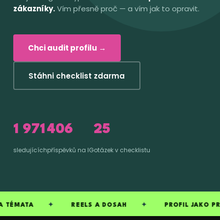
zákazníky.
Vím přesně proč — a vím jak to opravit.
Chci audit profilu →
Stáhni checklist zdarma
1 971
406
25
sledujících
příspěvků na IG
otázek v checklistu
✦
REELS A DOSAH
✦
PROFIL JAKO PRODEJNÍ 