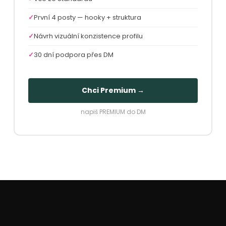
První 4 posty — hooky + struktura
Návrh vizuální konzistence profilu
30 dní podpora přes DM
Chci Premium →
napiš PREMIUM do DM