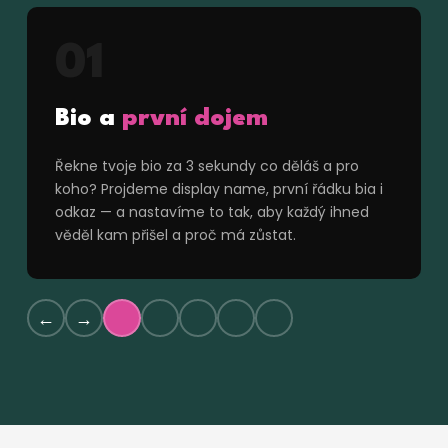
01
Bio a
první dojem
Řekne tvoje bio za 3 sekundy co děláš a pro
koho? Projdeme display name, první řádku bia i
odkaz — a nastavíme to tak, aby každý ihned
věděl kam přišel a proč má zůstat.
←
→