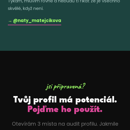
Tykám, mluvím rovně a nebudu ti říkat že je všechno
skvělé, když není.
→ @naty_matejcikova
jsi připravená?
Tvůj profil má potenciál.
Pojďme ho použít.
Otevírám 3 místa na audit profilu. Jakmile