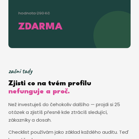
hodnota 290 Kč
ZDARMA
začni tady
Zjisti co na tvém profilu
nefunguje a proč.
Než investuješ do čehokoliv dalšího — projdi si 25
otázek a zjistíš přesně kde ztrácíš sledující,
zákazníky a dosah.
Checklist používám jako základ každého auditu. Teď