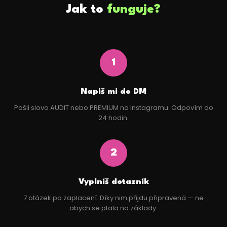
Jak to
funguje?
1
Napiš mi do DM
Pošli slovo AUDIT nebo PREMIUM na Instagramu. Odpovím do
24 hodin.
2
Vyplníš dotazník
7 otázek po zaplacení. Díky nim přijdu připravená — ne
abych se ptala na základy.