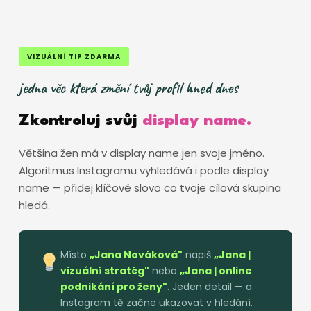
VIZUÁLNÍ TIP ZDARMA
jedna věc která změní tvůj profil hned dnes
Zkontroluj svůj
display name.
Většina žen má v display name jen svoje jméno.
Algoritmus Instagramu vyhledává i podle display
name — přidej klíčové slovo co tvoje cílová skupina
hledá.
Místo
„Jana Nováková"
napiš
„Jana |
vizuální stratég"
nebo
„Jana | online
podnikání pro ženy"
. Jeden detail — a
Instagram tě začne ukazovat v hledání.