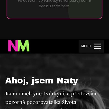
Po odeslání objednávky tě kontaktuji do 48
hodin s termínem.
MENU
Ahoj, jsem Naty
Jsem umělkyně, tvůrkyně a především
pozorná pozorovatelka života.