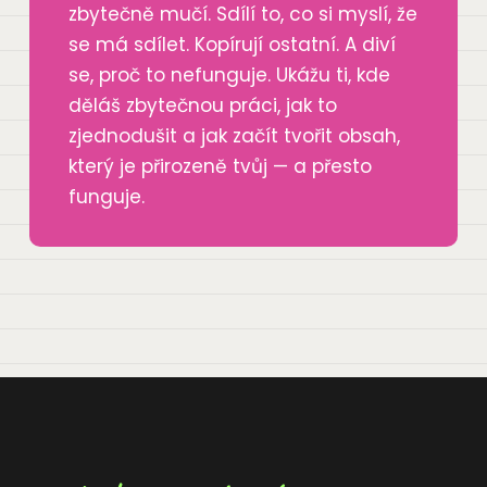
zbytečně mučí. Sdílí to, co si myslí, že
se má sdílet. Kopírují ostatní. A diví
se, proč to nefunguje. Ukážu ti, kde
děláš zbytečnou práci, jak to
zjednodušit a jak začít tvořit obsah,
který je přirozeně tvůj — a přesto
funguje.