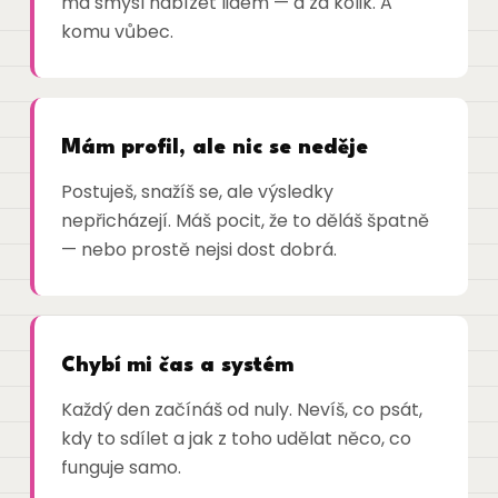
má smysl nabízet lidem — a za kolik. A
komu vůbec.
Mám profil, ale nic se neděje
Postuješ, snažíš se, ale výsledky
nepřicházejí. Máš pocit, že to děláš špatně
— nebo prostě nejsi dost dobrá.
Chybí mi čas a systém
Každý den začínáš od nuly. Nevíš, co psát,
kdy to sdílet a jak z toho udělat něco, co
funguje samo.