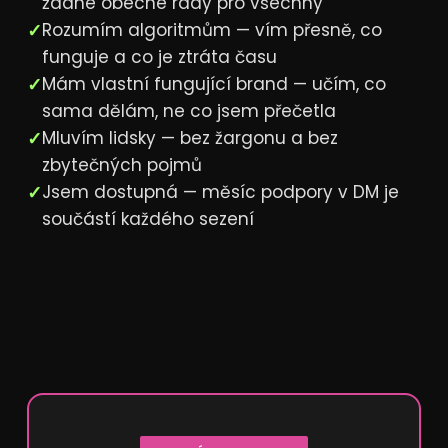
žádné obecné rady pro všechny
✓
Rozumím algoritmům — vím přesně, co
funguje a co je ztráta času
✓
Mám vlastní fungující brand — učím, co
sama dělám, ne co jsem přečetla
✓
Mluvím lidsky — bez žargonu a bez
zbytečných pojmů
✓
Jsem dostupná — měsíc podpory v DM je
součástí každého sezení