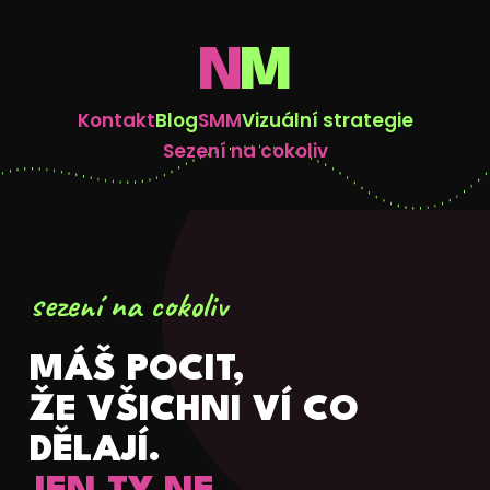
N
M
Kontakt
Blog
SMM
Vizuální strategie
Sezení na cokoliv
sezení na cokoliv
MÁŠ POCIT,
ŽE VŠICHNI VÍ CO
DĚLAJÍ.