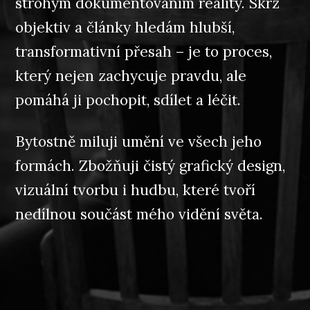
strohým dokumentováním reality. Skrz
objektiv a články hledám hlubší,
transformativní přesah – je to proces,
který nejen zachycuje pravdu, ale
pomáhá ji pochopit, sdílet a léčit.
Bytostně miluji umění ve všech jeho
formách. Zbožňuji čistý grafický design,
vizuální tvorbu i hudbu, které tvoří
nedílnou součást mého vidění světa.