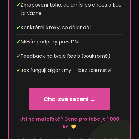
✓
Zmapování toho, co umíš, co chceš a kde
to vázne
✓
Konkrétní kroky, co dělat dál
✓
Měsíc podpory přes DM
✓
Feedback na tvoje Reels (soukromě)
✓
Jak fungují algoritmy — bez tajemství
Chci své sezení →
Jsi na mateřské? Cena pro tebe je 1 000
Kč.